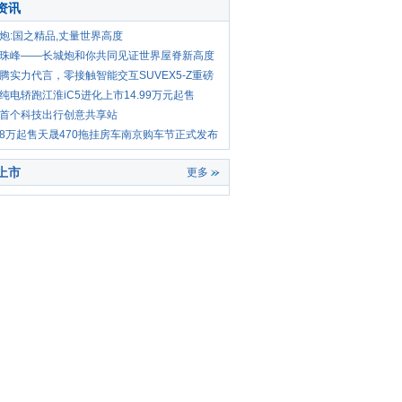
资讯
炮:国之精品,丈量世界高度
珠峰——长城炮和你共同见证世界屋脊新高度
腾实力代言，零接触智能交互SUVEX5-Z重磅
纯电轿跑江淮iC5进化上市14.99万元起售
首个科技出行创意共享站
.88万起售天晟470拖挂房车南京购车节正式发布
上市
更多
保养