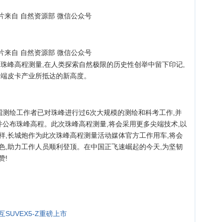
片来自 自然资源部 微信公众号
片来自 自然资源部 微信公众号
的珠峰高程测量,在人类探索自然极限的历史性创举中留下印记,
高端皮卡产业所抵达的新高度。
国测绘工作者已对珠峰进行过6次大规模的测绘和科考工作,并
定并公布珠峰高程。此次珠峰高程测量,将会采用更多尖端技术,以
样,长城炮作为此次珠峰高程测量活动媒体官方工作用车,将会
色,助力工作人员顺利登顶。在中国正飞速崛起的今天,为坚韧
赞!
UVEX5-Z重磅上市