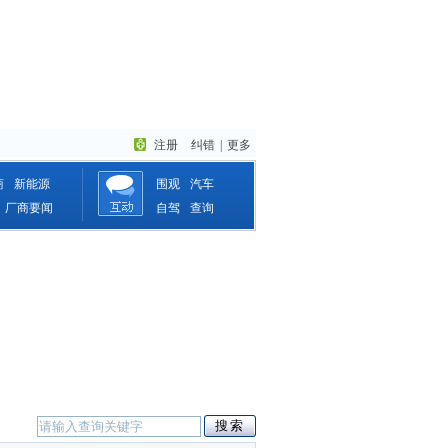
注册
纠错
|
更多
商
新能源
围观
汽车
厂商要闻
自驾
查询