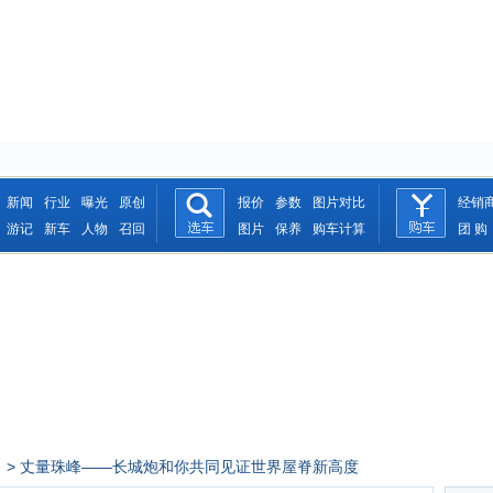
新闻
行业
曝光
原创
报价
参数
图片对比
经销
游记
新车
人物
召回
图片
保养
购车计算
团 购
> 丈量珠峰——长城炮和你共同见证世界屋脊新高度