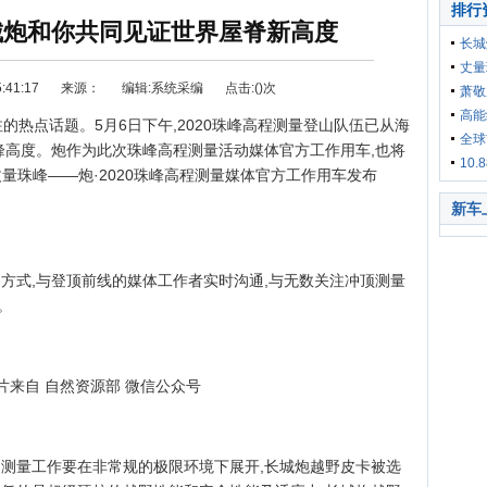
排行
城炮和你共同见证世界屋脊新高度
长城
丈量
41:17
来源：
编辑:系统采编
点击:(
)次
萧敬
上市
高能
注的热点话题。5月6日下午,2020珠峰高程测量登山队伍已从海
全球
珠峰高度。炮作为此次珠峰高程测量活动媒体官方工作用车,也将
10
丈量珠峰——炮·2020珠峰高程测量媒体官方工作用车发布
新车
选车
购车
的方式,与登顶前线的媒体工作者实时沟通,与无数关注冲顶测量
。
片来自 自然资源部 微信公众号
,测量工作要在非常规的极限环境下展开,长城炮越野皮卡被选