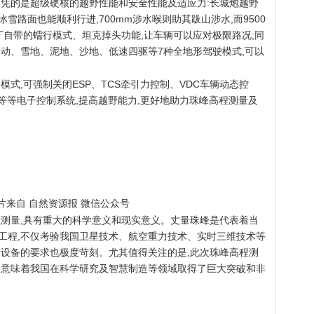
,凭的是超级硬核的越野性能和安全性能及适应力:长城炮越野
冰雪路面也能顺利行进,700mm涉水喉则助其跋山涉水,而9500
厂自带的蠕行模式、坦克掉头功能,让车辆可以应对极限路况;同
运动、雪地、泥地、沙地、低速四驱等7种全地形驾驶模式,可以
模式,可强制关闭ESP、TCS牵引力控制、VDC车辆动态控
翻等等电子控制系统,提高越野能力,更好地助力珠峰高程测量及
片来自 自然资源报 微信公众号
程测量,具有重大的科学意义和现实意义。丈量珠峰是代表着当
工程,不仅考验我国卫星技术、航空重力技术、实时三维技术等
和设备的要求也极度苛刻。尤其值得关注的是,此次珠峰高程测
,意味着我国在科学研究及智慧制造等领域取得了巨大突破和非