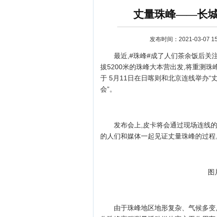
丈量珠峰——长
发布时间：2021-03-07 15:
最近,#珠峰#成了人们茶余饭后关
拔5200米的珠峰大本营出发,将重测
于 5月11日在日喀则和北京连线举办“
会”。
资讯
发布会上,皮卡将会通过现场连线
的人们和媒体一起见证丈量珠峰的过程
图
由于珠峰地区地形复杂、气候多变