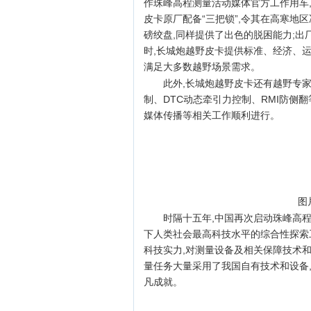
作珠峰高程测量活动媒体官方工作用车
皮卡原厂配备“三把锁”,令其在高寒地区
磅绞盘,同样提供了出色的脱困能力;出
时,长城炮越野皮卡提供标准、经济、
满足大多数越野场景需求。
此外,长城炮越野皮卡还有越野专家
制、DTC动态牵引力控制、RMI防侧
媒体传播等相关工作顺利进行。
图
时隔十五年,中国再次启动珠峰高
下人类社会最高科技水平的综合性探索
科技实力,对测量设备及相关保障技术
量任务大量采用了我国自有技术和设备
凡成就。