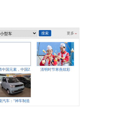
搜索
更多
情中国元素，中国Z
清明时节寒燕炫彩
世代追捧“
菱汽车：“神车制造
厂”的幸福