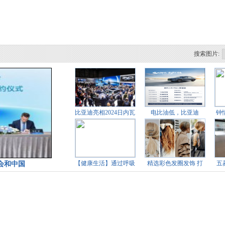
搜索图片:
比亚迪亮相2024日内瓦
电比油低，比亚迪
钟
车展 全球
出“王炸”，7.
【健康生活】通过呼吸
精选彩色发圈发饰 打
五
会和中国
训练，改善
造春日清爽