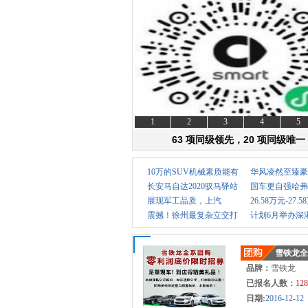
资讯
1
2
3
4
5
63 项同级领先，20 项同级唯一
10万的SUV机械素质能有
华风凌然至臻豪
长安马自达2020驭马驿站
国车更自强哈弗
展现军工品质，上汽
26.58万元-27.5
震撼！徐州最复杂立交打
计划6月举办深
MAXU
雪铁龙全
品牌：
雪铁龙
已报名人数：
128
日期:
2016-12-12