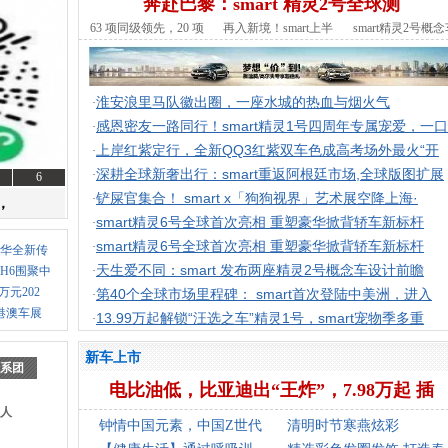
奔赴巴黎：smart 精灵2号全球测
63 项同级领先，20 项
再入新境！smart上半
smart精灵2号概
同
年
内
选车
购车
淮安浪里马队徽出圈，一座水城的热血与烟火气
·
感恩密友一路同行！smart精灵1号四周年专属宠爱，一口
·
上岸红紫定行，全新QQ3红紫双车色成高考场外最火“开
·
深耕全球新奢出行：smart重返阿根廷市场,全球版图扩展
·
6
铲屎官集合！ smart x「狗狗视界」艺术展空降上海·
·
，
smart精灵6号全球首次亮相 重塑豪华掀背轿车新标杆
·
smart精灵6号全球首次亮相 重塑豪华掀背轿车新标杆
·
华全新传
天生爱不同：smart 发布两座精灵2号概念车设计前瞻
H6围聚中
·
8万元202
第40个全球市场里程碑： smart首次登陆中美洲，进入
·
港澳车展
13.99万起解锁“汪选之车”精灵1号，smart宠物季多重
·
新车上市
系团
电比油低，比亚迪出“王炸”，7.98万起 插
人
钟情中国元素，中国Z世代
清明时节寒燕炫彩