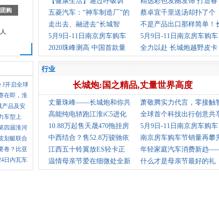
追捧“
【健康生活】通过呼吸训
精选彩色发圈发饰 打造春
团购
练，改善
五菱汽车：“神车制造厂”的
日清爽
蔡卓宜千里送汤却扑了个
幸福
走出去、融进去“长城智
空，取消
不是产品出口那样简单！
人
慧”撬动
5月9日-11日南京房车购车
城汽车
5月9日-11日南京房车购车
节齐星
2020珠峰测高 中国首款量
节卫航
全力以赴 长城炮越野皮卡
产越野
助力202
行业
长城炮:国之精品,丈量世界高度
sie J开启全球
赛在即，淮
丈量珠峰——长城炮和你共
萧敬腾实力代言，零接触
领域产品及安
同见证
高能纯电轿跑江淮iC5进化
能交互
全球首个科技出行创意共
动力车型上
上市14.
10.88万起售天晟470拖挂房
站
5月9日-11日南京房车购车
第四届淮河
车南京
中西结合？售52.8万骏驰依
节德发
南京房车购车节销量再攀
皮划艇联合
要卷？比亚
维柯T
江西五十铃翼放ES轻卡正
次日售
年轻家庭汽车消费新趋—
24日内瓦车
式下线
温情母亲节爱在细微处全新
母婴用
什么才是母亲节最好的礼
捷豹XE
物，艾瑞