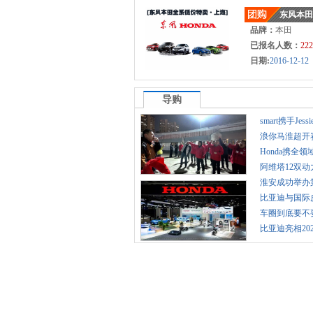
东风本田
品牌：
本田
已报名人数：
222
日期:
2016-12-12
导购
smart携手Jes
品牌
浪你马淮超开
安区队蓄
Honda携全
全技术成
阿维塔12双
市，擦亮“
淮安成功举办
华商大会
比亚迪与国际
会和中国
车圈到底要不
迪隔空怒
比亚迪亮相20
展 全球