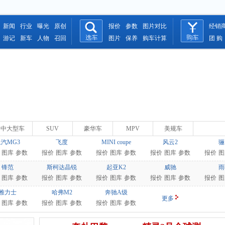
新闻
行业
曝光
原创
报价
参数
图片对比
经销
游记
新车
人物
召回
图片
保养
购车计算
团 购
中大型车
SUV
豪华车
MPV
美规车
汽MG3
飞度
MINI coupe
风云2
骊
图库
参数
报价
图库
参数
报价
图库
参数
报价
图库
参数
报价
图
锋范
斯柯达晶锐
起亚K2
威驰
雨
图库
参数
报价
图库
参数
报价
图库
参数
报价
图库
参数
报价
图
雅力士
哈弗M2
奔驰A级
更多
图库
参数
报价
图库
参数
报价
图库
参数