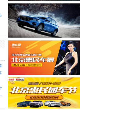
长
智
享
升
—