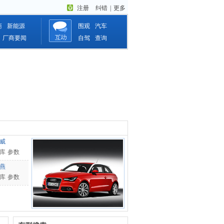
注册
纠错
|
更多
商
新能源
围观
汽车
厂商要闻
自驾
查询
威
库
参数
燕
库
参数