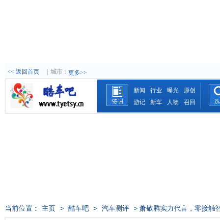
<< 返回首页
|
城市：
更多>>
新闻
行业
曝光
原创
游记
新车
人物
召回
当前位置：
主页
>
酷车吧
>
汽车测评
> 萧敬腾实力代言，零接触智