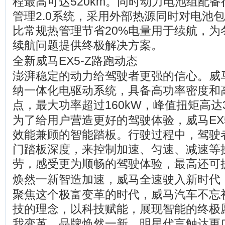
程最高可达520km。同时动力电池组配
管理2.0系统，采用外部热源同时对电池
比常规热管理节省20%电量用于续航，为
续航问题提供终极解决方案。
全新威马EX5-Z路跑动态
澎湃稳定的动力给驾驶者更强的信心。威马
纳一体化电驱动系统，具备高功率密度和
点，最大功率超过160kW，峰值扭矩高达3
为了给用户营造更好的驾驶体验，威马EX
效能兼顾的智能踏板。行驶过程中，驾驶
门踏板深度，来控制加速、匀速、减速等
劳，感受更为顺畅的驾驶体验，最高还可
焕然一新智造加速，威马全速驶入新时代
聚焦这个极富变革的时代，威马汽车不忘
技的理念，以科技赋能，展现智能的终极
我变革，品牌焕然一新，明星代言触达更